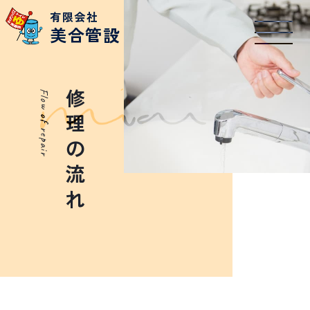
有限会社
美合管設
Flow of repair
修理の流れ